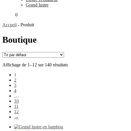
Grand lustre
0,00
€
0
Accueil
-
Produit
Boutique
Affichage de 1–12 sur 140 résultats
1
2
3
4
…
10
11
12
→