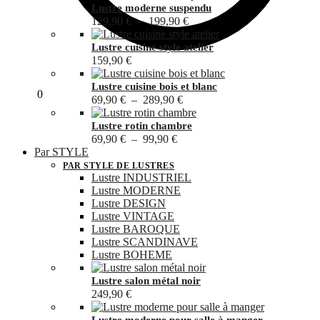
Lustre moderne suspendu
Plage
129,90
€
–
199,90
€
de
prix :
Lustre cuisine style atelier
129,90 €
159,90
€
à
199,90 €
Lustre cuisine bois et blanc
0,00
€
0
Plage
69,90
€
–
289,90
€
de
prix :
Lustre rotin chambre
69,90 €
Plage
69,90
€
–
99,90
€
à
de
Par STYLE
289,90 €
prix :
PAR STYLE DE LUSTRES
69,90 €
Lustre INDUSTRIEL
à
Lustre MODERNE
99,90 €
Lustre DESIGN
Lustre VINTAGE
Lustre BAROQUE
Lustre SCANDINAVE
Lustre BOHEME
Lustre salon métal noir
249,90
€