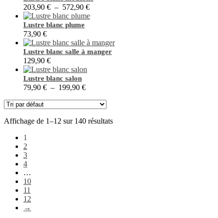
Plage
203,90
€
–
572,90
€
de
prix :
Lustre blanc plume
203,90 €
73,90
€
à
572,90 €
Lustre blanc salle à manger
129,90
€
Lustre blanc salon
Plage
79,90
€
–
199,90
€
de
prix :
79,90 €
Affichage de 1–12 sur 140 résultats
à
199,90 €
1
2
3
4
…
10
11
12
→