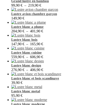
Grand lustre en bambou
Plage
99,90
€
–
219,90
€
de
prix :
Lustre avion chambre garçon
99,90 €
149,90
€
à
219,90 €
Lustre blanc a plume
Plage
204,90
€
–
401,90
€
de
prix :
Lustre blanc bois
204,90 €
Plage
147,90
€
–
165,90
€
à
de
401,90 €
prix :
Lustre blanc cuisine
147,90 €
Plage
559,90
€
–
606,90
€
à
de
165,90 €
prix :
Lustre blanc design
559,90 €
Plage
276,90
€
–
406,90
€
à
de
606,90 €
prix :
Lustre blanc et bois scandinave
276,90 €
39,90
€
à
406,90 €
Lustre blanc metal
95,90
€
Lustre blanc moderne