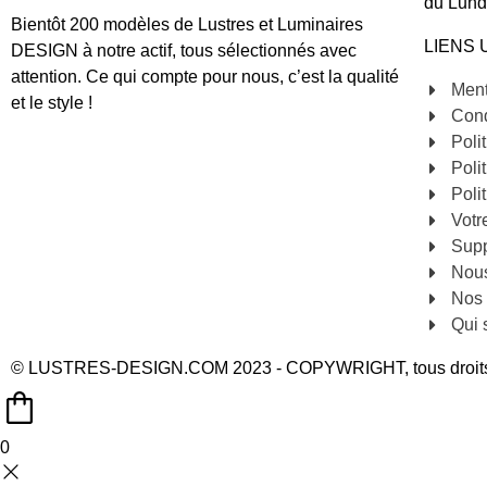
du Lund
Bientôt 200 modèles de Lustres et Luminaires
LIENS 
DESIGN à notre actif, tous sélectionnés avec
attention. Ce qui compte pour nous, c’est la qualité
Ment
et le style !
Cond
Poli
Poli
Poli
Votr
Sup
Nous
Nos 
Qui
© LUSTRES-DESIGN.COM 2023 - COPYWRIGHT, tous droits
0