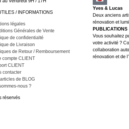
i au Vendredi 9H / 17H
Yves & Lucas
UTILES / INFORMATIONS
Deux anciens art
rénovation et lumi
ions légales
PUBLICATIONS
itions Générales de Vente
Vous souhaitez pu
tique de confidentialté
votre activité ? C
tique de Livraison
collaboration auto
tiques de Retour / Remboursement
rénovation et de l’
e compte CLIENT
port CLIENT
 contacter
articles de BLOG
 sommes-nous ?
 réservés