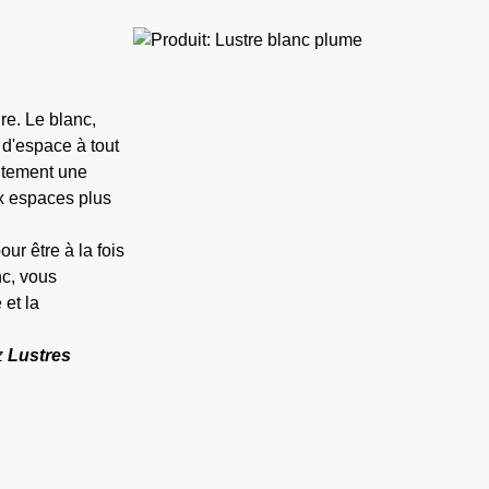
e. Le blanc,
 d'espace à tout
aitement une
ux espaces plus
r être à la fois
nc, vous
 et la
z
Lustres