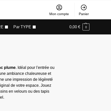
Mon compte
Panier
RE
Par TYPE
0,00
€
0
anc plume
. Idéal pour l'entrée ou
e une ambiance chaleureuse et
ne une impression de légèreté
original de votre espace. Jouez
sins en velours ou des tapis
el.