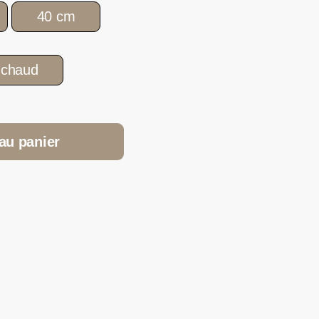
40 cm
 chaud
au panier