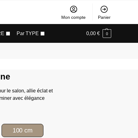
Mon compte
Panier
RE
Par TYPE
0,00
€
0
rne
our le salon, allie éclat et
uminer avec élégance
100 cm