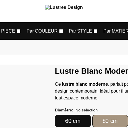
r PIECE
Par COULEUR
Par STYLE
Par MATIE
Lustre Blanc Mode
Ce
lustre blanc moderne
, parfait p
design contemporain. Idéal pour ill
tout espace moderne.
Diamètre
:
No selection
60 cm
80 cm