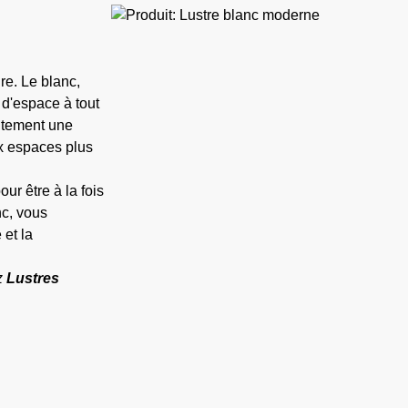
e. Le blanc,
 d'espace à tout
aitement une
ux espaces plus
r être à la fois
nc, vous
 et la
z
Lustres