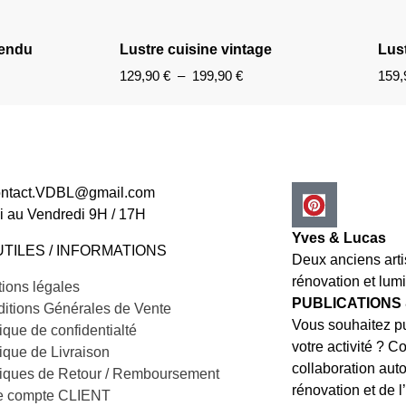
pendu
Lustre cuisine vintage
Lust
129,90
€
–
199,90
€
159
contact.VDBL@gmail.com
i au Vendredi 9H / 17H
Yves & Lucas
UTILES / INFORMATIONS
Deux anciens art
rénovation et lumi
ions légales
PUBLICATIONS
itions Générales de Vente
Vous souhaitez pu
tique de confidentialté
votre activité ? C
tique de Livraison
collaboration auto
tiques de Retour / Remboursement
rénovation et de l’
e compte CLIENT