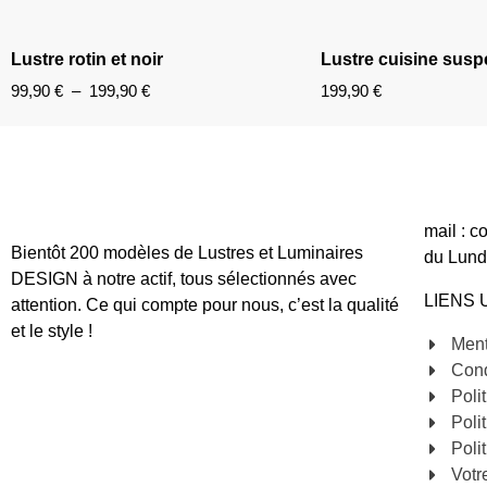
Lustre rotin et noir
Lustre cuisine sus
99,90
€
–
199,90
€
199,90
€
mail : 
Bientôt 200 modèles de Lustres et Luminaires
du Lund
DESIGN à notre actif, tous sélectionnés avec
LIENS 
attention. Ce qui compte pour nous, c’est la qualité
et le style !
Ment
Cond
Poli
Poli
Poli
Votr