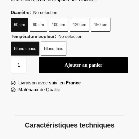
Diamètre
:
No selection
60 cm
80 cm
100 cm
120 cm
150 cm
Température couleur
:
No selection
Blanc chaud
Blanc froid
Ajouter au panier
Livraison avec suivi en
France
Matériaux de Qualité
Caractéristiques techniques