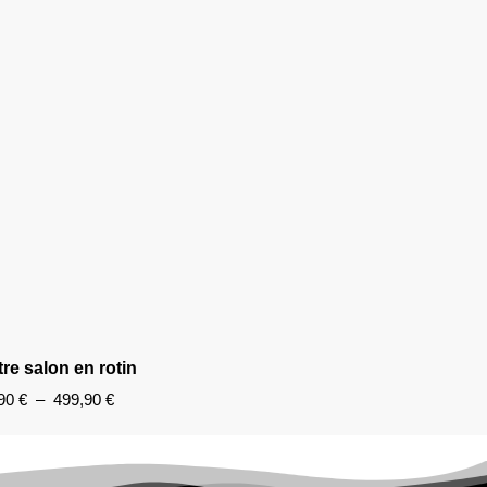
re salon en rotin
,90
€
–
499,90
€