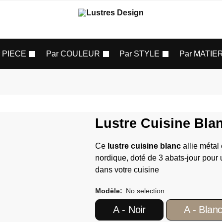
r PIECE
Par COULEUR
Par STYLE
Par MATIE
Lustre Cuisine Bla
Ce
lustre cuisine blanc
allie métal
nordique, doté de 3 abats-jour pour
dans votre cuisine
Modèle
:
No selection
A - Noir
A - Blan