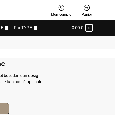
Mon compte
Panier
RE
Par TYPE
0,00
€
0
nc
 et bois dans un design
 une luminosité optimale
c