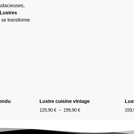
audacieuses,
Lustres
e se transforme
pendu
Lustre cuisine vintage
Lust
129,90
€
–
199,90
€
159