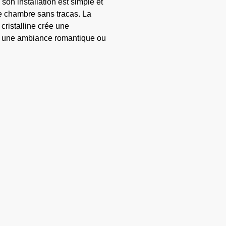
on installation est simple et
re chambre sans tracas. La
cristalline crée une
er une ambiance romantique ou