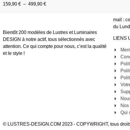
159,90
€
–
499,90
€
mail : 
du Lund
Bientôt 200 modèles de Lustres et Luminaires
LIENS 
DESIGN à notre actif, tous sélectionnés avec
attention. Ce qui compte pour nous, c’est la qualité
Ment
et le style !
Cond
Poli
Poli
Poli
Votr
Sup
Nous
Nos 
Qui
© LUSTRES-DESIGN.COM 2023 - COPYWRIGHT, tous droits