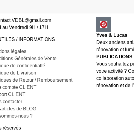
contact.VDBL@gmail.com
i au Vendredi 9H / 17H
Yves & Lucas
UTILES / INFORMATIONS
Deux anciens art
rénovation et lumi
ions légales
PUBLICATIONS
itions Générales de Vente
Vous souhaitez pu
tique de confidentialté
votre activité ? C
tique de Livraison
collaboration auto
tiques de Retour / Remboursement
rénovation et de l’
e compte CLIENT
port CLIENT
 contacter
articles de BLOG
 sommes-nous ?
 réservés