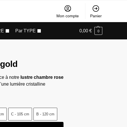
Mon compte
Panier
RE
Par TYPE
0,00
€
0
 gold
ce à notre
lustre chambre rose
'une lumière cristalline
 cm
C - 105 cm
B - 120 cm