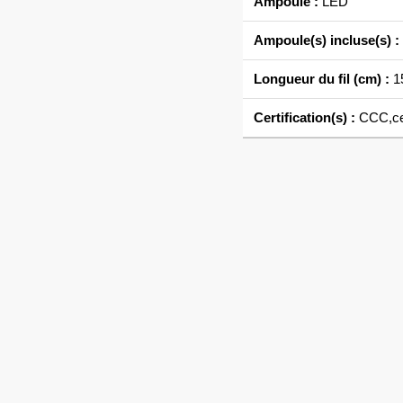
Ampoule :
LED
Ampoule(s) incluse(s) :
Longueur du fil (cm) :
15
Certification(s) :
CCC,c