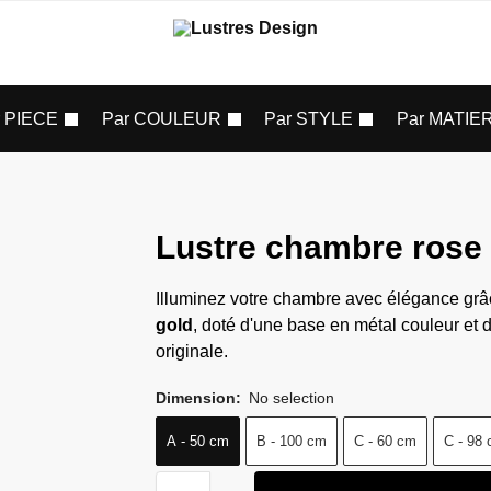
r PIECE
Par COULEUR
Par STYLE
Par MATIE
Lustre chambre rose
Illuminez votre chambre avec élégance grâ
gold
, doté d'une base en métal couleur et d
originale.
Dimension
:
No selection
A - 50 cm
B - 100 cm
C - 60 cm
C - 98