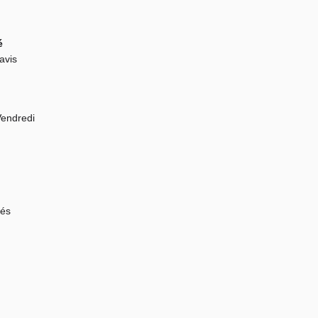
é
avis
Vendredi
sés